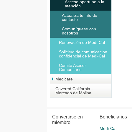
Acceso oportuno a la
atención
Actualiza tu info de
contacto
Comuníquese con
nosotros
Renovación de Medi-Cal
Solicitud de comunicación
confidencial de Medi-Cal
Comité Asesor
Comunitario
Medicare
Covered California -
Mercado de Molina
Convertirse en
Beneficiarios
miembro
Medi-Cal