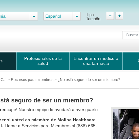
Tipo
nia
Español
Tamaño:
Profesionales de la
Encontrar un médico o
os
salud
una farmacia
-Cal
>
Recursos para miembros
>
¿No está seguro de ser un miembro?
stá seguro de ser un miembro?
reocupe! Nuestro equipo lo ayudará a averiguarlo.
ber si usted es miembro de Molina Healthcare
l:
Llame a Servicios para Miembros al (888) 665-