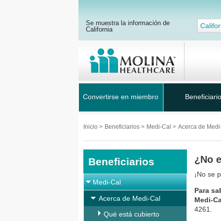
Se muestra la información de
Califor
California
Convertirse en miembro
Beneficiari
Inicio
>
Beneficiarios
>
Medi-Cal
>
Acerca de Medi
¿No e
Beneficiarios
¡No se p
Medi-Cal
Para sa
Acerca de Medi-Cal
Medi-Ca
4261.
Qué está cubierto