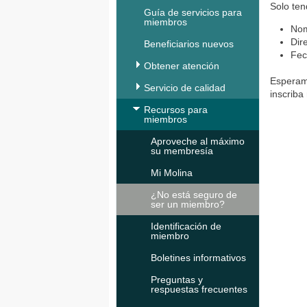
Solo ten
Guía de servicios para
miembros
No
Dir
Beneficiarios nuevos
Fec
Obtener atención
Esperamo
Servicio de calidad
inscriba
Recursos para
miembros
Aproveche al máximo
su membresía
Mi Molina
¿No está seguro de
ser un miembro?
Identificación de
miembro
Boletines informativos
Preguntas y
respuestas frecuentes