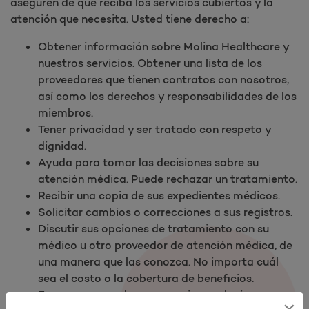
aseguren de que reciba los servicios cubiertos y la
atención que necesita. Usted tiene derecho a:​
Obtener información sobre Molina Healthcare y
nuestros servicios. Obtener una lista de los
proveedores que tienen contratos con nosotros,
así como los derechos y responsabilidades de los
miembros.
Tener privacidad y ser tratado con respeto y
dignidad.
Ayuda para tomar las decisiones sobre su
atención médica. Puede rechazar un tratamiento.
Recibir una copia de sus expedientes médicos.
Solicitar cambios o correcciones a sus registros.
Discutir sus opciones de tratamiento con su
médico u otro proveedor de atención médica, de
una manera que las conozca. No importa cuál
sea el costo o la cobertura de beneficios.
Expresar sus reclamos o enviar apelaciones
×