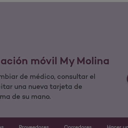
cación móvil My Molina
mbiar de médico, consultar el
icitar una nueva tarjeta de
lma de su mano.
os
Proveedores
Corredores
Hacer u