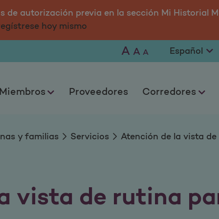
a de rutina para adu
 de autorización previa en la sección Mi Historial M
 regístrese hoy mismo
A
A
A
Miembros
Proveedores
Corredores
nas y familias
Servicios
Atención de la vista de
a vista de rutina pa