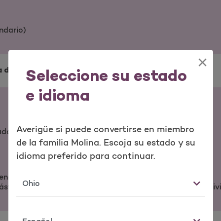
ndario)
×
 de rutina
Seleccione su estado
e idioma
Averigüe si puede convertirse en miembro
cada año calendario (asignación de $150 como máximo)
de la familia Molina. Escoja su estado y su
idioma preferido para continuar.
lendario
Estado
stico, bifocales con línea divisoria, trifocales con línea div
Idioma