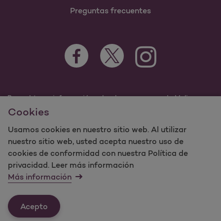
Preguntas frecuentes
Para obtener información sobre los programas de Molina
Healthcare Medicaid y Medicare, visite
Cookies
MolinaHealthcare.com.
Usamos cookies en nuestro sitio web. Al utilizar
©2023 Molina Healthcare, Inc. Todos los derechos
reservados.
nuestro sitio web, usted acepta nuestro uso de
cookies de conformidad con nuestra Política de
Molina -
Términos de uso y
privacidad. Leer más información
mapa del sitio sobre privacidad del sitio web
Más información
Contáctenos
Acepto
Última actualización: 12/16/2021