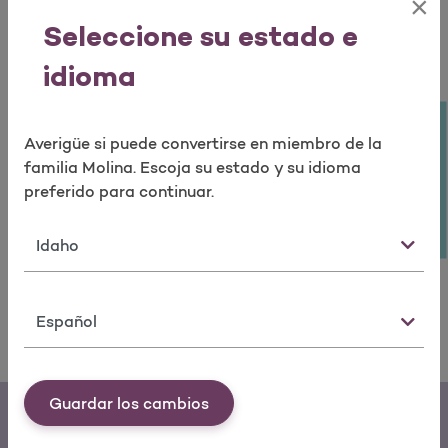
Abrir como una nueva ventana para la encuesta
×
Buscar mis medicamentos.
Buscar medicamentos
Seleccione su estado e
idioma
Realizar encuesta
Averigüe si puede convertirse en miembro de la
familia Molina. Escoja su estado y su idioma
preferido para continuar.
Servicios que ofrecemos
Estado
Los programas y servicios de Molina Healthcare
facilitan que usted reciba atención médica.
Idioma
Servicios que ofrecemos
Consultar los servicios
Guardar los cambios