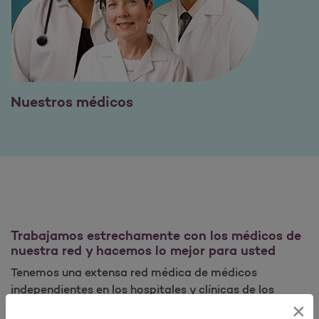
Nuestros médicos
Trabajamos estrechamente con los médicos de
nuestra red y hacemos lo mejor para usted
Tenemos una extensa red médica de médicos
independientes en los hospitales y clínicas de los
×
vecindarios del país. Los médicos se incorporan a