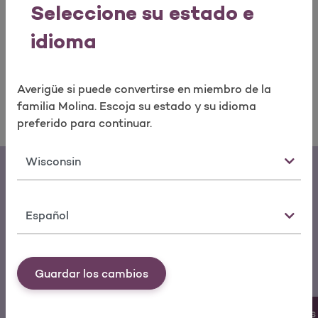
Molina Healthcare porque saben que nuestros planes
Seleccione su estado e
médicos y soluciones cuidarán de la salud de usted
idioma
hoy y en los años venideros.
Encuentre hoy un médico
de Molina cerca de usted.
Averigüe si puede convertirse en miembro de la
familia Molina. Escoja su estado y su idioma
preferido para continuar.
Estado
Idioma
Descargar la aplicación móvil My
Molina
Guardar los cambios
Puede realizar un pago, cambiar
Más 