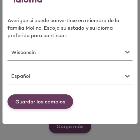
idioma
Ver nuestras herramientas
Realizar encuesta
rápidas
Averigüe si puede convertirse en miembro de la
familia Molina. Escoja su estado y su idioma
preferido para continuar.
Estado
Idioma
Buscar un
Solicitar
Formularios
doctor
tarjeta de ID
para
como
miembros
Guardar los cambios
miembro
Ver nuestras herramien
Carga más