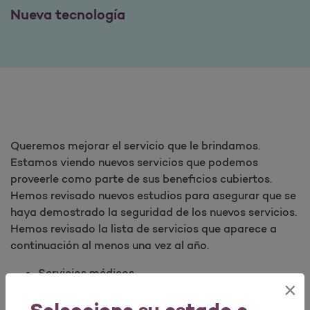
Nueva tecnología
Queremos mejorar el servicio que le brindamos.
Estamos viendo nuevos servicios que podemos
proveerle como parte de sus beneficios cubiertos.
Hemos revisado nuevos estudios para asegurar que se
haya demostrado la seguridad de los nuevos servicios.
Hemos revisado la lista de servicios que aparece a
continuación al menos una vez al año.
Servicios médicos
×
Servicios de salud mental
Medicamentos