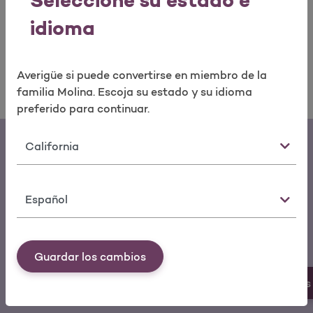
Seleccione su estado e
Equipos
idioma
Averigüe si puede convertirse en miembro de la
familia Molina. Escoja su estado y su idioma
preferido para continuar.
Estado
Idioma
Descargar la aplicación móvil My
Molina
Guardar los cambios
Puede realizar un pago, cambiar
Más 
de médico, consultar el historial