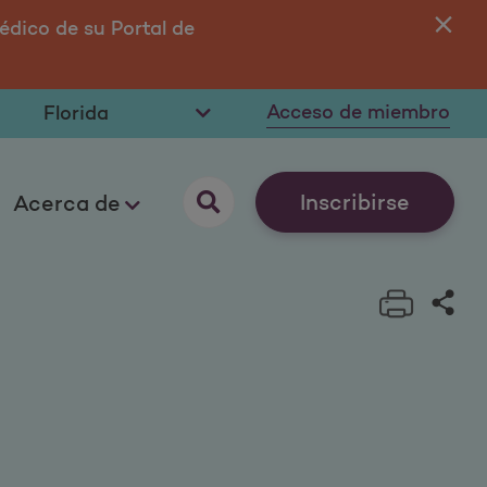
édico de su Portal de
Aho
Mi
Acceso de miembro
Inscribirse
Acerca de
Print t
Sha