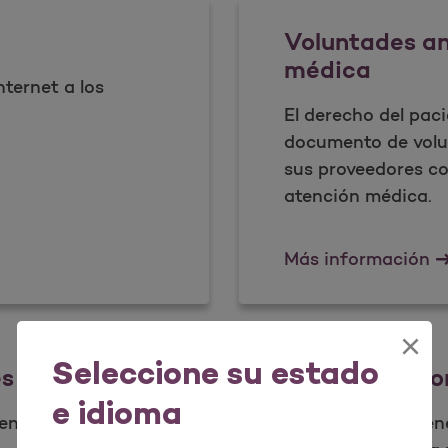
Voluntades an
médica
nternet a los
El derecho del paci
documento de volu
sus proveedores c
atención médica.
Vo
Más información
×
Seleccione su estado
es
Boletines inf
e idioma
sentar un reclamo o
Aprenda a mantene