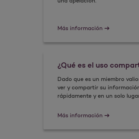
una apelación.
Reclamos y a
​Más información
¿Qué es el uso compar
Dado que es un miembro valio
ver y compartir su informació
rápidamente y en un solo lugar
&#191;Qu&#23
​Más información