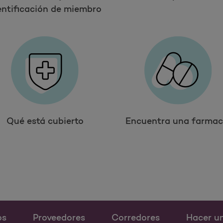
entificación de miembro
Qué está cubierto
Encuentra una farmac
os
Proveedores
Corredores
Hacer u