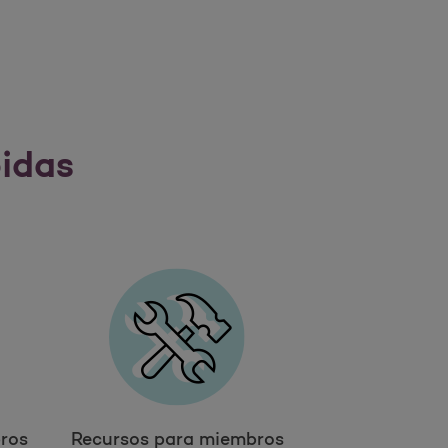
pidas
ros
Recursos para miembros