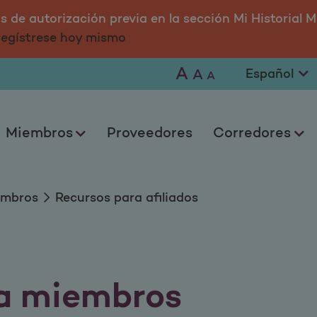
ados
 de autorización previa en la sección Mi Historial M
 regístrese hoy mismo
A
A
A
Miembros
Proveedores
Corredores
embros
Recursos para afiliados
a miembros