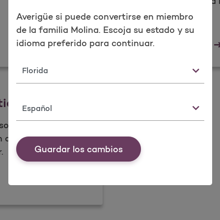
informativos para
su salud.
Averigüe si puede convertirse en miembro
de la familia Molina. Escoja su estado y su
idioma preferido para continuar.
pelaciones
Bo
​Más información
Estado
tido de datos?
Idioma
so, ahora puede
n de salud
Guardar los cambios
.
3; es el uso compartido de datos?