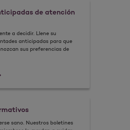
ticipadas de atención
ente a decidir. Llene su
ntades anticipadas para que
onozcan sus preferencias de
luntades anticipadas de atenci&#243;n m&#233;di
ormativos
rse sano. Nuestros boletines