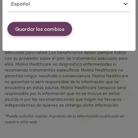
Idioma
Descargo de responsabilidad
Las Pautas de atención preventiva de Molina Healthcare se
Guardar los cambios
basan en información y recomendaciones de organizaciones
reconocidas a nivel nacional. Estas pautas no reemplazan el
consejo médico de su proveedor. Su proveedor puede tener más
información actualizada o una recomendación que sea
adecuada para usted. Los beneficiarios deben siempre hablar
con su proveedor sobre el plan de tratamiento adecuado para
ellos. Molina Healthcare no diagnostica enfermedades ni
recomienda tratamientos específicos. Molina Healthcare no
garantiza ningún resultado o consecuencia. Molina Healthcare
no garantiza ni será responsable de la información que se
encuentra en estas pautas. Molina Healthcare tampoco será
responsable por la información que no se incluya en estas
pautas ni por las recomendaciones que hagan los terceros
independientes de quienes se obtenga dicha información.
*Puede solicitar copias impresas de la información publicada en
nuestro sitio web.