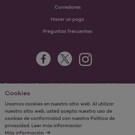
Corredores
Hacer un pago
Preguntas frecuentes
Para obtener información sobre los programas de Molina
Healthcare Medicaid y Medicare, visite
Cookies
MolinaHealthcare.com.
Usamos cookies en nuestro sitio web. Al utilizar
©2023 Molina Healthcare, Inc. Todos los derechos
reservados.
nuestro sitio web, usted acepta nuestro uso de
cookies de conformidad con nuestra Política de
Molina -
Términos de uso y
privacidad. Leer más información
mapa del sitio sobre privacidad del sitio web
Más información