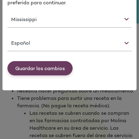
preferido para continuar.
proceso, su doctor necesitará su número de
miembro del Mercado de Molina (que encontrará
Estado
en su tarjeta de identificación), su fecha de
nacimiento y su dirección postal.
Idioma
¿Cómo obtienen atención médica los
miembros?
Buscar una farmacia.
Guardar los cambios
Comuníquese con nosotros
en estos casos:
necesita hacer preguntas sobre un medicamento.
Tiene problemas para surtir una receta en la
farmacia. (No pague la receta médica).
Las recetas se cubren cuando se compran
en las farmacias contratadas por Molina
Healthcare en su área de servicio. Las
recetas se cubren fuera del área de servicio