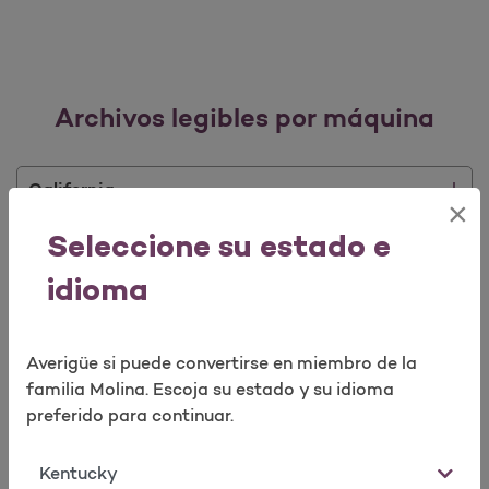
Archivos legibles por máquina
California
×
Seleccione su estado e
Florida
idioma
Idaho
Averigüe si puede convertirse en miembro de la
Illinois
familia Molina. Escoja su estado y su idioma
preferido para continuar.
Kentucky
Estado
Michigan