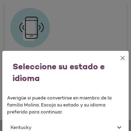
Abrir como una nueva ventana para la encuesta
×
Pagar por teléfono
Seleccione su estado e
(888) 466-4477
idioma
De lunes a viernes de 8:00 a.m. - 6:00 p.m. hora
local
Realizar encuesta
Averigüe si puede convertirse en miembro de la
familia Molina. Escoja su estado y su idioma
preferido para continuar.
Estado