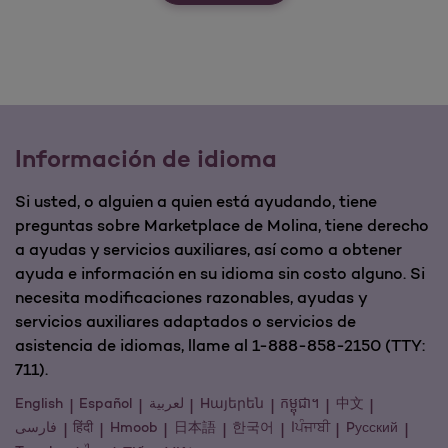
Información de idioma
Si usted, o alguien a quien está ayudando, tiene
preguntas sobre Marketplace de Molina, tiene derecho
a ayudas y servicios auxiliares, así como a obtener
ayuda e información en su idioma sin costo alguno. Si
necesita modificaciones razonables, ayudas y
servicios auxiliares adaptados o servicios de
asistencia de idiomas, llame al 1-888-858-2150 (TTY:
711).
English
Español
لعربية
Hայերեն
កម្ពុជា។
中文
فارسی
हिंदी
Hmoob
日本語
한국어
اਪੰਜਾਬੀ
Pусский