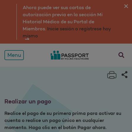
Realizar un pago
Ahora puede ver sus cartas de
autorización previa en la sección Mi
Historial Médico de su Portal de
Miembros.
Inicie sesión o regístrese hoy
mismo
Menu
Print 
Sh
Realizar un pago
Realice el pago de su primera prima para activar su
cuenta o realice un pago único en cualquier
momento. Haga clic en el botón Pagar ahora.