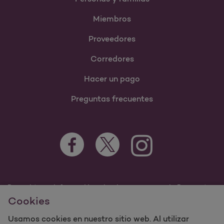
Miembros
Proveedores
Corredores
Hacer un pago
Preguntas frecuentes
Para obtener información sobre los programas de Passport
by Molina Healthcare Medicaid y Medicare, visite
Cookies
PassportHealthPlan.com.
Usamos cookies en nuestro sitio web. Al utilizar
©2023 Passport by Molina Healthcare, Inc. Todos los