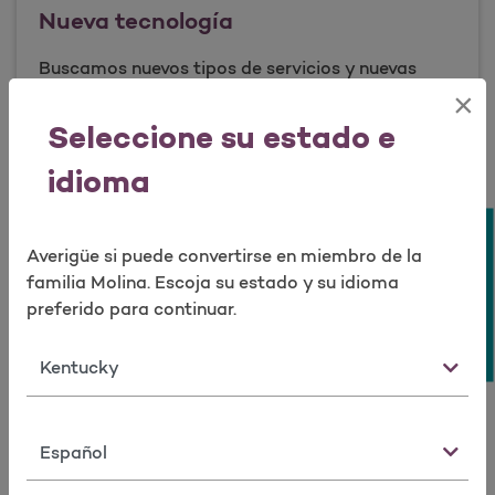
Abrir como una nueva ventana para la encuesta
Nueva tecnología
Buscamos nuevos tipos de servicios y nuevas
maneras de proporcionar esos servicios.
×
Seleccione su estado e
Nueva tecnolog&#237;a
Más información
idioma
Realizar encuesta
Averigüe si puede convertirse en miembro de la
Fraude
familia Molina. Escoja su estado y su idioma
preferido para continuar.
Passport busca mantener altos estándares
éticos para los beneficios y servicios de atención
Estado
médica de sus miembros.
Fraude
Más información
Idioma