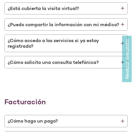
Abrir como una nueva ventana para la encuesta
¿Está cubierta la visita virtual?
¿Puedo compartir la información con mi médico?
¿Cómo accedo a los servicios si ya estoy
Realizar encuesta
registrado?
¿Cómo solicito una consulta telefónica?
Facturación
¿Cómo hago un pago?