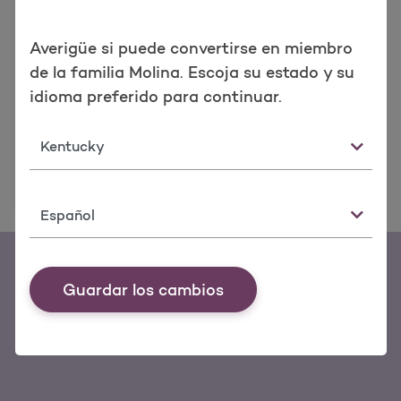
Buscar mis medicamentos.
Busque medicamentos recetados
Averigüe si puede convertirse en miembro
cubiertos y costos compartidos para
de la familia Molina. Escoja su estado y su
un plan de Passport.
idioma preferido para continuar.
Estado
Buscar mis medicamen
Buscar medicamentos
Idioma
Guardar los cambios