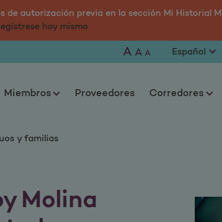
as
 de autorización previa en la sección Mi Historial M
 regístrese hoy mismo
A
A
A
Miembros
Proveedores
Corredores
uos y familias
by Molina