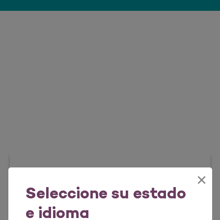
×
Seleccione su estado
e idioma