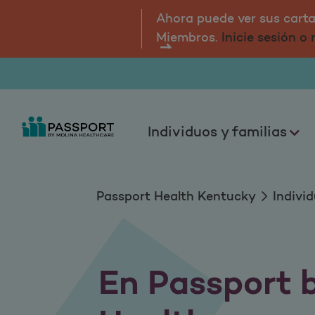
Individuos y famili
Ahora puede ver sus cartas
Miembros.
Inicie sesión o
Individuos y familias
Passport Health Kentucky
Individ
En Passport 