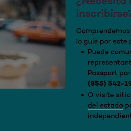
¿Necesita
inscribirse
Comprendemos q
lo guíe por este
Puede comun
representant
Passport par
(855) 542-1
O visite
siti
del estado
pa
independient