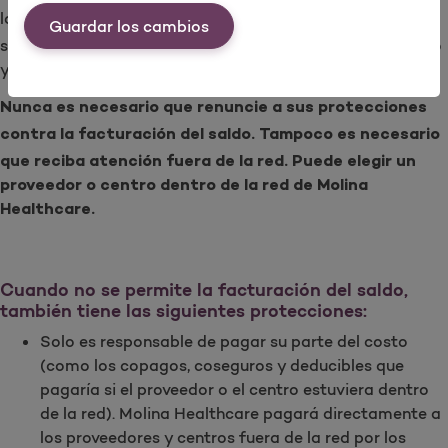
los proveedores fuera de la red
facturarle el
no pueden
Guardar los cambios
saldo, a menos que otorgue su consentimiento por escrito
y renuncie a sus protecciones.
Nunca
es necesario que renuncie
a sus protecciones
contra la
facturación del saldo.
Tampoco
es necesario
que reciba atención fuera de la red.
Puede elegir un
proveedor o
centro dentro de la red de Molina
Healthcare.
Cuando no se permite la facturación del saldo,
también tiene las siguientes protecciones:
Solo es responsable de pagar su parte del costo
(como los copagos, coseguros y deducibles que
pagaría si el proveedor o el centro estuviera dentro
de la red). Molina Healthcare pagará directamente a
los proveedores y centros fuera de la red por los