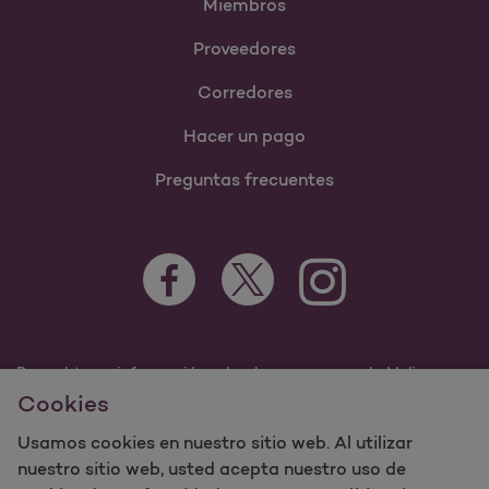
Miembros
Proveedores
Corredores
Hacer un pago
Preguntas frecuentes
Para obtener información sobre los programas de Molina
Healthcare Medicaid y Medicare, visite
Cookies
MolinaHealthcare.com.
Usamos cookies en nuestro sitio web. Al utilizar
©2023 Molina Healthcare, Inc. Todos los derechos
reservados.
nuestro sitio web, usted acepta nuestro uso de