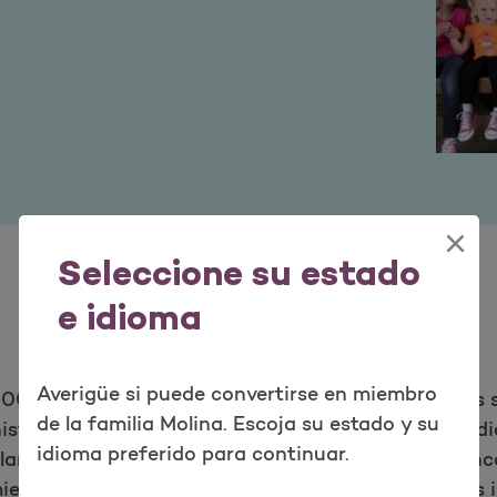
×
Seleccione su estado
e idioma
Averigüe si puede convertirse en miembro
s 500 compañías más grandes de los Estados Unidos s
de la familia Molina. Escoja su estado y su
istrada en virtud de los programas Medicaid y Medic
idioma preferido para continuar.
planes de salud operados localmente, Molina Healthca
iembros al 31 de marzo de 2021. Para obtener más 