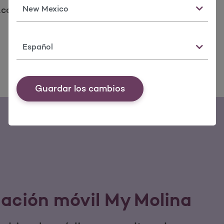
Estado
e.com
Idioma
Guardar los cambios
cación móvil My Molina