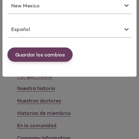
Fraude
Estado
Programa de mejoramiento de la calidad
Programa de seguridad del paciente
Idioma
®
CAHPS
Guardar los cambios
Acerca de
Por qué Molina
Nuestra historia
Nuestras doctores
Historias de miembros
En la comunidad
Company Information