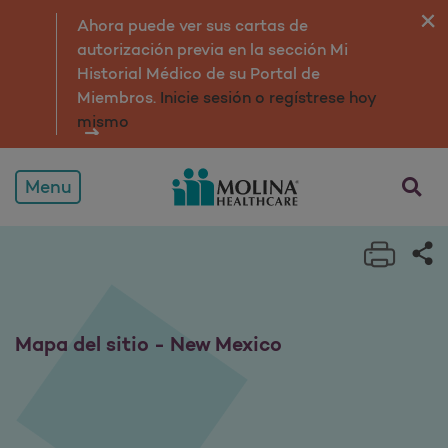
Mapa del sitio
Ahora puede ver sus cartas de
autorización previa en la sección Mi
Historial Médico de su Portal de
Miembros.
Inicie sesión o regístrese hoy
mismo
Menu
Print 
Sh
Mapa del sitio - New Mexico