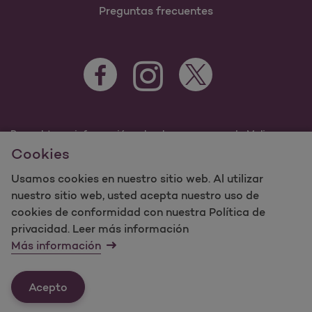
Preguntas frecuentes
Para obtener información sobre los programas de Molina
Healthcare Medicaid y Medicare, visite
Cookies
MolinaHealthcare.com.
Usamos cookies en nuestro sitio web. Al utilizar
©2023 Molina Healthcare, Inc. Todos los derechos
reservados.
nuestro sitio web, usted acepta nuestro uso de
cookies de conformidad con nuestra Política de
Molina -
Términos de uso y
privacidad. Leer más información
mapa del sitio sobre privacidad del sitio web
Más información
Contáctenos
Acepto
Última actualización: 12/16/2021