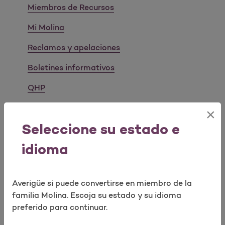
Miembros de Recursos
Mi Molina
Reclamos y apelaciones
Abrir como una nueva ventana para la encuesta
Boletines informativos
QHP
¿Qué es el uso compartido de datos?
×
Seleccione su estado e
Servicio de calidad
idioma
Derechos y responsabilidades de los miembros
®
HEDIS
Realizar encuesta
Averigüe si puede convertirse en miembro de la
Nueva tecnología
familia Molina. Escoja su estado y su idioma
preferido para continuar.
Resultados de QHP