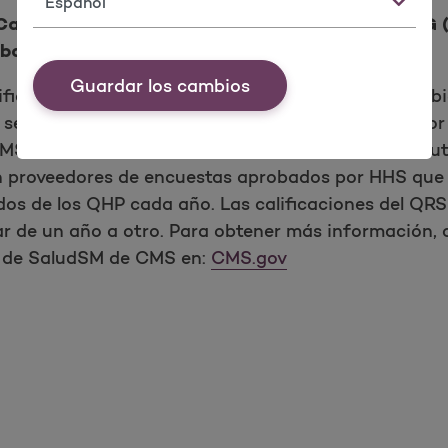
alificación global de calidad del Mercado = NG (
bal)
Guardar los cambios
lificados (QHPs) ofrecidos a través de los Intercambi
 se basa en datos de medidas clínicas validados por t
MS calcula anualmente las calificaciones del QRS uti
 proveedores de encuestas aprobados por HHS que 
dos de los QHP cada año. Las calificaciones del QRS 
 de un año a otro. Para obtener más información, co
s de SaludSM de CMS en:
CMS.gov