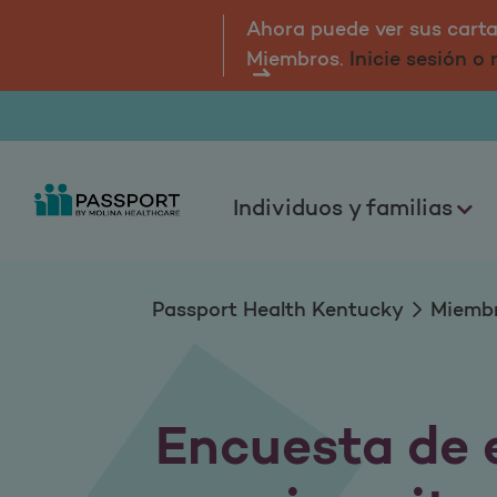
Resultados de QHP
Ahora puede ver sus cartas
Miembros.
Inicie sesión o
Individuos y familias
Passport Health Kentucky
Miemb
Encuesta de 