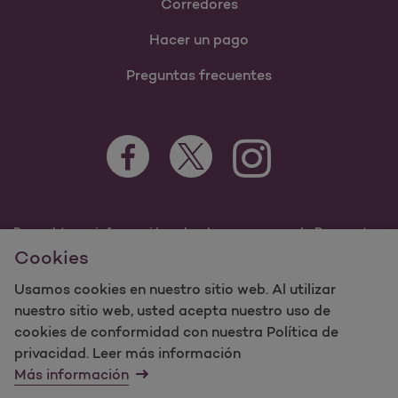
Corredores
Hacer un pago
Preguntas frecuentes
Para obtener información sobre los programas de Passport
by Molina Healthcare Medicaid y Medicare, visite
Cookies
PassportHealthPlan.com.
Usamos cookies en nuestro sitio web. Al utilizar
©2023 Passport by Molina Healthcare, Inc. Todos los
derechos reservados.
nuestro sitio web, usted acepta nuestro uso de
cookies de conformidad con nuestra Política de
Molina -
Términos de uso y
privacidad. Leer más información
mapa del sitio sobre privacidad del sitio web
Más información
Contáctenos