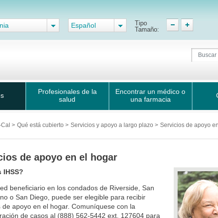
Tipo
nia
Español
Tamaño:
Profesionales de la
Encontrar un médico o
os
salud
una farmacia
-Cal
>
Qué está cubierto
>
Servicios y apoyo a largo plazo
>
Servicios de apoyo en
cios de apoyo en el hogar
s IHSS?
ted beneficiario en los condados de Riverside, San
no o San Diego, puede ser elegible para recibir
s de apoyo en el hogar. Comuníquese con la
ración de casos al (888) 562-5442 ext. 127604 para