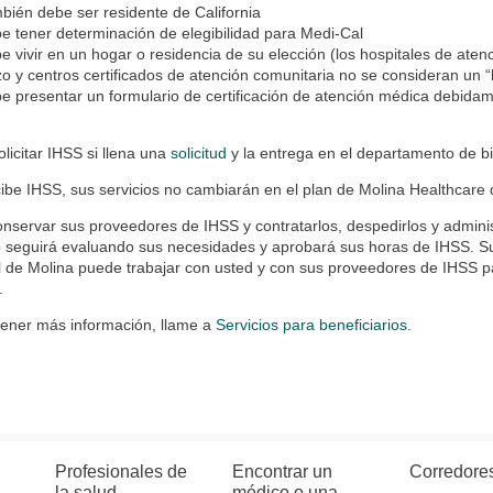
bién debe ser residente de California
e tener determinación de elegibilidad para Medi-Cal
e vivir en un hogar o residencia de su elección (los hospitales de ate
zo y centros certificados de atención comunitaria no se consideran un “
e presentar un formulario de certificación de atención médica debidam
licitar IHSS si llena una
solicitud
y la entrega en el departamento de b
cibe IHSS, sus servicios no cambiarán en el plan de Molina Healthcare
nservar sus proveedores de IHSS y contratarlos, despedirlos y adminis
 seguirá evaluando sus necesidades y aprobará sus horas de IHSS. Su
 de Molina puede trabajar con usted y con sus proveedores de IHSS par
.
tener más información, llame a
Servicios para beneficiarios
.
Profesionales de
Encontrar un
Corredore
la salud
médico o una