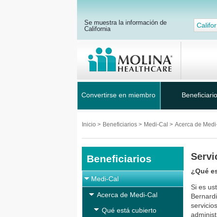
Se muestra la información de
Califor
California
Convertirse en miembro
Beneficiari
Inicio
>
Beneficiarios
>
Medi-Cal
>
Acerca de Medi
Servi
Beneficiarios
¿Qué e
Medi-Cal
Si es us
Acerca de Medi-Cal
Bernardi
servicio
Qué está cubierto
administ